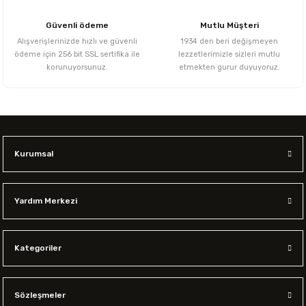
Güvenli ödeme
Mutlu Müşteri
Alışverişlerinizde hızlı ve güvenli
1934 den beri değişmeyen
ödeme için 256 bit SSL sertifika ile
lezzetlerimizle sizleri mutlu
korunuyorsunuz.
etmekten gurur duyuyoruz.
Kurumsal
Yardım Merkezi
Kategoriler
Sözleşmeler