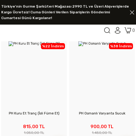
Türkiye'nin Gurme Şarküteri Mağazası 2990 TL ve Üzeri Alışverişlerde
Kargo Ücretsiz! Cuma Günleri Verilen Siparişlerin Gönderimi
Cumartesi Günü Kargolanır!
%22 İndirim
%38 İndirim
PH Kuru Et Tranç (İsli Füme Et)
PH Osmanlı Varyanta Sucuk
815,00 TL
900,00 TL
1.050,00 TL
1.450,00 TL