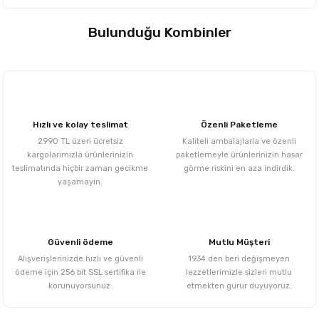
Bulunduğu Kombinler
%33 İndirim
YENİ
Hızlı ve kolay teslimat
Özenli Paketleme
2990 TL üzeri ücretsiz
Kaliteli ambalajlarla ve özenli
kargolarımızla ürünlerinizin
paketlemeyle ürünlerinizin hasar
teslimatında hiçbir zaman gecikme
görme riskini en aza indirdik.
yaşamayın.
Çiçek Bamya Yerli Mahsül
Güvenli ödeme
Mutlu Müşteri
Alışverişlerinizde hızlı ve güvenli
1934 den beri değişmeyen
900,00 TL
ödeme için 256 bit SSL sertifika ile
lezzetlerimizle sizleri mutlu
korunuyorsunuz.
etmekten gurur duyuyoruz.
1.350,00 TL