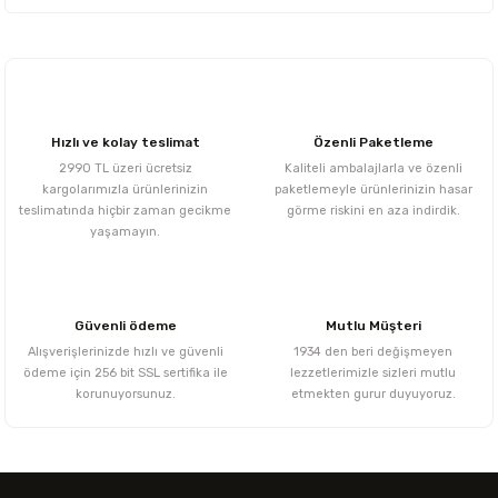
Hızlı ve kolay teslimat
Özenli Paketleme
2990 TL üzeri ücretsiz
Kaliteli ambalajlarla ve özenli
kargolarımızla ürünlerinizin
paketlemeyle ürünlerinizin hasar
teslimatında hiçbir zaman gecikme
görme riskini en aza indirdik.
yaşamayın.
Güvenli ödeme
Mutlu Müşteri
Alışverişlerinizde hızlı ve güvenli
1934 den beri değişmeyen
ödeme için 256 bit SSL sertifika ile
lezzetlerimizle sizleri mutlu
korunuyorsunuz.
etmekten gurur duyuyoruz.