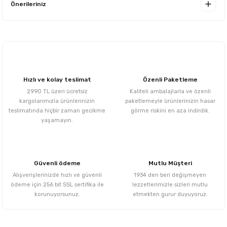
Önerileriniz
Hızlı ve kolay teslimat
Özenli Paketleme
2990 TL üzeri ücretsiz
Kaliteli ambalajlarla ve özenli
kargolarımızla ürünlerinizin
paketlemeyle ürünlerinizin hasar
teslimatında hiçbir zaman gecikme
görme riskini en aza indirdik.
yaşamayın.
Güvenli ödeme
Mutlu Müşteri
Alışverişlerinizde hızlı ve güvenli
1934 den beri değişmeyen
ödeme için 256 bit SSL sertifika ile
lezzetlerimizle sizleri mutlu
korunuyorsunuz.
etmekten gurur duyuyoruz.